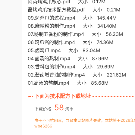
阿芮烤鸡爪核心.pdf 大小 0.12M
酱烤鸡爪技术配方教程.pdf 大小 0.21M
09.烤鸡爪的过程.mp4 大小 145.44M
08.麻辣粉的制作.mp4 大小 341.40M
07.秘制五香粉的制作.mp4 大小 56.23M
06.鸡爪酱的制作.mp4 大小 74.36M
05.卤鸡爪.mp4 大小 83.04M
04.卤汤的熬制.mp4 大小 87.96M
03.香料包的制作.mp4 大小 29.69M
02.酱卤増香油的制作.mp4 大小 221.62M
01.高汤的熬制.mp4 大小 85.68M
下面为技术配方下载地址
58
下载价格
淘币
由于不可抗因素，导致本网站图片失效，本站将于2026
wbe6266