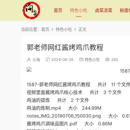
首页
特色小吃
卤菜凉菜
粉面
当前位置：
首页
特色小吃
正文
郭老师网红酱烤鸡爪教程
小淘
2024-08-26
特色小吃
282
1587-郭老师网红酱烤鸡爪教程 共计 11 个文
视频里面酱烤鸡爪核心技术 共计 3 个文件
鸡油的提炼 共计 2 个文件
鸡油的炼制.mp4 大小 244.99M
notes_IMG_20190706_150030.png 大小 0.6
酱烤鸡爪调味品图片.pdf 大小 0.86M