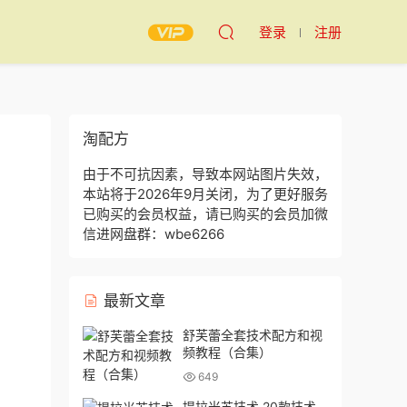
登录
注册
淘配方
由于不可抗因素，导致本网站图片失效，
本站将于2026年9月关闭，为了更好服务
已购买的会员权益，请已购买的会员加微
信进网盘群：wbe6266
最新文章
舒芙蕾全套技术配方和视
频教程（合集）
649
提拉米苏技术 20款技术