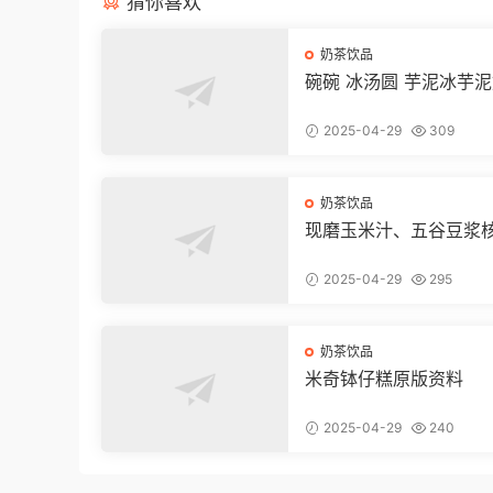
猜你喜欢
奶茶饮品
碗碗 冰汤圆 芋泥冰芋
紫米技术
2025-04-29
309
奶茶饮品
现磨玉米汁、五谷豆浆
方+视频课程
2025-04-29
295
奶茶饮品
米奇钵仔糕原版资料
2025-04-29
240