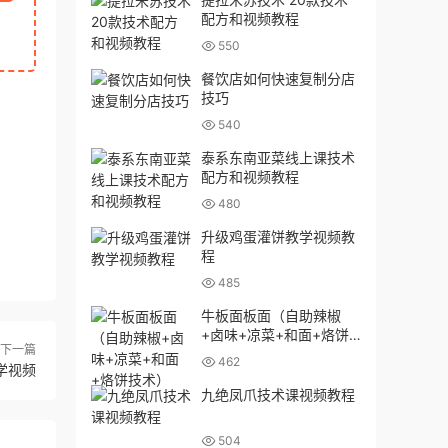
配方和视频教程
550
餐饮店如何快速复制分店
技巧
540
泰系东南亚菜线上课技术
配方和视频教程
480
升级鸡蛋灌饼教学视频教
程
485
牛板面板面（自助辣椒
+卤味+凉菜+和面+烙饼
下一篇
技术）
462
学视频
九绝凤爪技术课视频教程
504