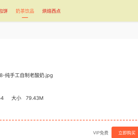
包饼
奶茶饮品
烘焙西点
6.mp4 大小 79.43M
VIP免费
立即购买