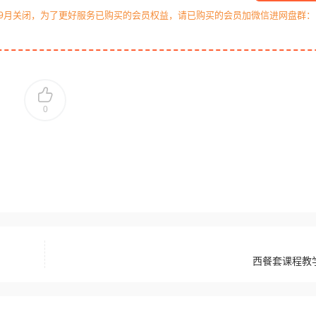
年9月关闭，为了更好服务已购买的会员权益，请已购买的会员加微信进网盘群：
0
西餐套课程教