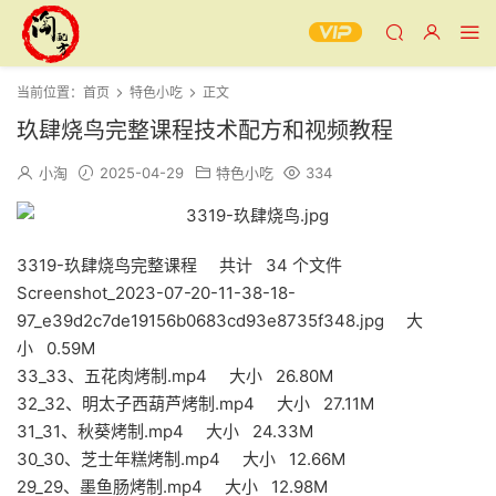
当前位置：
首页
特色小吃
正文
玖肆烧鸟完整课程技术配方和视频教程
小淘
2025-04-29
特色小吃
334
3319-玖肆烧鸟完整课程 共计 34 个文件
Screenshot_2023-07-20-11-38-18-
97_e39d2c7de19156b0683cd93e8735f348.jpg 大
小 0.59M
33_33、五花肉烤制.mp4 大小 26.80M
32_32、明太子西葫芦烤制.mp4 大小 27.11M
31_31、秋葵烤制.mp4 大小 24.33M
30_30、芝士年糕烤制.mp4 大小 12.66M
29_29、墨鱼肠烤制.mp4 大小 12.98M