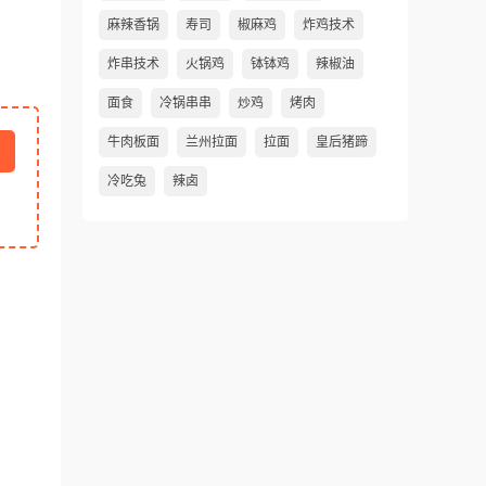
麻辣香锅
寿司
椒麻鸡
炸鸡技术
炸串技术
火锅鸡
钵钵鸡
辣椒油
面食
冷锅串串
炒鸡
烤肉
牛肉板面
兰州拉面
拉面
皇后猪蹄
冷吃兔
辣卤