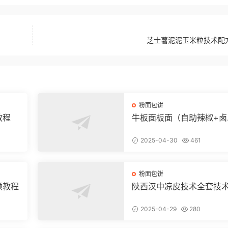
芝士薯泥泥玉米粒技术配
粉面包饼
教程
牛板面板面（自助辣椒+卤
+凉菜+和面+烙饼技术）
2025-04-30
461
粉面包饼
频教程
陕西汉中凉皮技术全套技
方和视频教程
2025-04-29
280