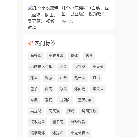
几个小吃课程（面筋、鱿
鱼、臭豆腐） 视频教程
470
热门标签
麻辣烫
小吃技术
烧烤
熟食
小吃技术合集
卤菜
凉拌菜
小龙虾
烤鱼
鸭脖
油条
热干面
炸串
包子
卤肉
凉菜
烤面筋
酸菜鱼
凉皮
馄饨
刀削面
重庆小面
臭豆腐
肉夹馍
炸鸡
烤肉拌饭
铁板鱿鱼
酱牛肉
麻辣鸭货
锡纸烧烤
烤猪蹄
小龙虾技术