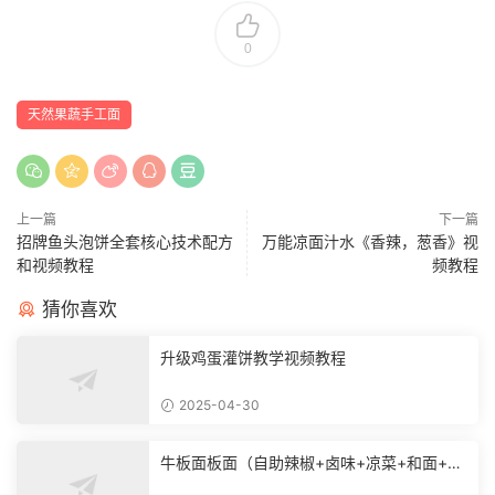
0
天然果蔬手工面
上一篇
下一篇
招牌鱼头泡饼全套核心技术配方
万能凉面汁水《香辣，葱香》视
和视频教程
频教程
猜你喜欢
升级鸡蛋灌饼教学视频教程
2025-04-30
牛板面板面（自助辣椒+卤味+凉菜+和面+烙
饼技术）