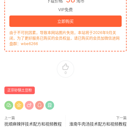
下载价格
淘币
VIP免费
立即购买
由于不可抗因素，导致本网站图片失效，本站将于2026年9月关
闭，为了更好服务已购买的会员权益，请已购买的会员加微信进网
盘群：wbe6266
0
正宗砂锅土豆粉
上一篇
下一篇
抚顺麻辣拌技术配方和视频教程
淮南牛肉汤技术配方和视频教程