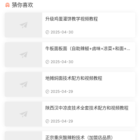
猜你喜欢
升级鸡蛋灌饼教学视频教程
2025-04-30
牛板面板面（自助辣椒+卤味+凉菜+和面+烙
饼技术）
2025-04-30
地摊焖面技术配方和视频教程
2025-04-29
陕西汉中凉皮技术全套技术配方和视频教程
2025-04-29
正宗重庆酸辣粉技术（加盟店品质）