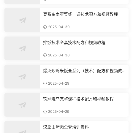
泰系东南亚菜线上课技术配方和视频教程
2025-04-30
拌饭技术全套技术配方和视频教程
2025-04-30
爆火炒鸡米饭全系列（技术）配方和视频教
程
2025-04-29
玖肆烧鸟完整课程技术配方和视频教程
2025-04-29
汉拿山烤肉全套培训资料