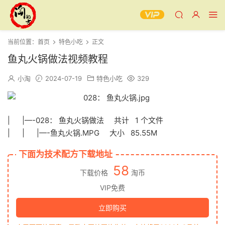
当前位置：
首页
特色小吃
正文
鱼丸火锅做法视频教程
小淘
2024-07-19
特色小吃
329
| |—-028： 鱼丸火锅做法 共计 1 个文件
| | |—-鱼丸火锅.MPG 大小 85.55M
下面为技术配方下载地址
58
下载价格
淘币
VIP免费
立即购买