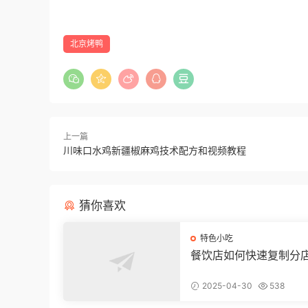
北京烤鸭
上一篇
川味口水鸡新疆椒麻鸡技术配方和视频教程
猜你喜欢
特色小吃
餐饮店如何快速复制分
2025-04-30
538