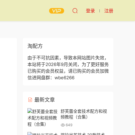
登录
注册
淘配方
由于不可抗因素，导致本网站图片失效，
本站将于2026年9月关闭，为了更好服务
已购买的会员权益，请已购买的会员加微
信进网盘群：wbe6266
最新文章
舒芙蕾全套技术配方和视
频教程（合集）
649
提拉米苏技术 20款技术