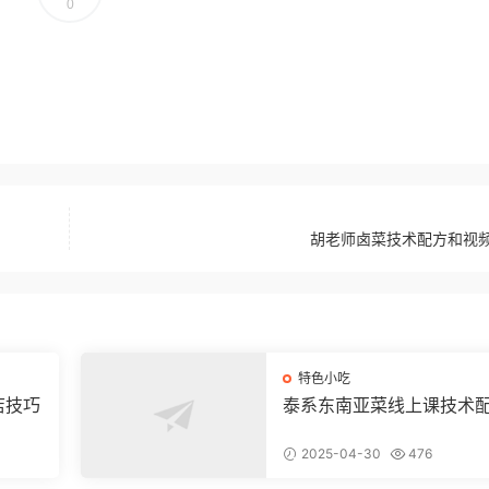
0
胡老师卤菜技术配方和视
特色小吃
店技巧
泰系东南亚菜线上课技术
和视频教程
2025-04-30
476