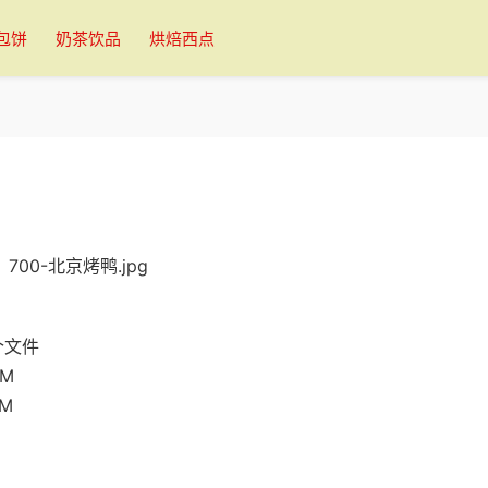
包饼
奶茶饮品
烘焙西点
个文件
M
M