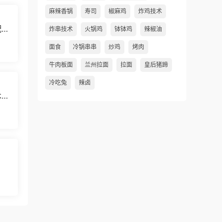
麻辣香锅
寿司
椒麻鸡
炸鸡技术
配方
炸串技术
火锅鸡
钵钵鸡
辣椒油
面食
冷锅串串
炒鸡
烤肉
牛肉板面
兰州拉面
拉面
皇后猪蹄
冷吃兔
辣卤
术）