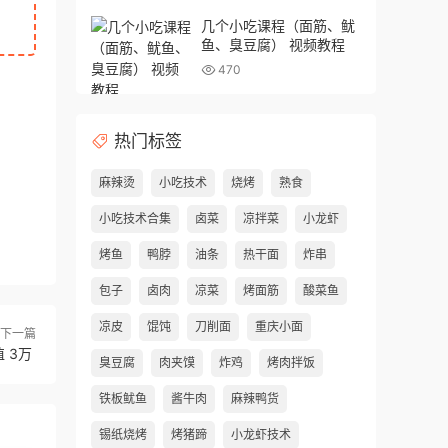
几个小吃课程（面筋、鱿
鱼、臭豆腐） 视频教程
470
热门标签
麻辣烫
小吃技术
烧烤
熟食
小吃技术合集
卤菜
凉拌菜
小龙虾
烤鱼
鸭脖
油条
热干面
炸串
包子
卤肉
凉菜
烤面筋
酸菜鱼
凉皮
馄饨
刀削面
重庆小面
下一篇
 3万
臭豆腐
肉夹馍
炸鸡
烤肉拌饭
铁板鱿鱼
酱牛肉
麻辣鸭货
锡纸烧烤
烤猪蹄
小龙虾技术