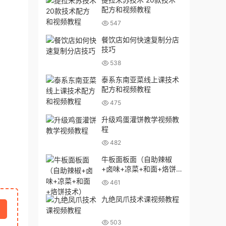
配方和视频教程
547
餐饮店如何快速复制分店
技巧
538
泰系东南亚菜线上课技术
配方和视频教程
475
升级鸡蛋灌饼教学视频教
程
482
牛板面板面（自助辣椒
+卤味+凉菜+和面+烙饼
技术）
461
九绝凤爪技术课视频教程
503