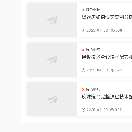
特色小吃
餐饮店如何快速复制分
2025-04-30
538
特色小吃
拌饭技术全套技术配方
教程
2025-04-30
525
特色小吃
玖肆烧鸟完整课程技术
视频教程
2025-04-29
335