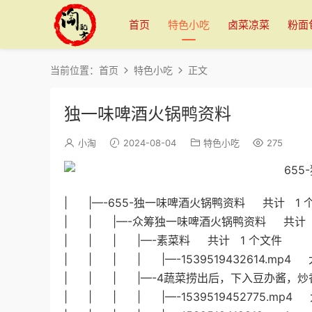
首页
特色小吃
卤菜凉菜
粉面
当前位置：
首页
特色小吃
正文
独一味啤酒火锅鸭资料
小淘
2024-08-04
特色小吃
275
| |—-655-独一味啤酒火锅鸭资料 共计 1 
| | |—-众筹独一味啤酒火锅鸭资料 共计 
| | | |—-素菜料 共计 1 个文件
| | | | |—-1539519432614.mp4 
| | | |—-4蔬菜捞出后，下入豆办酱，炒
| | | | |—-1539519452775.mp4 