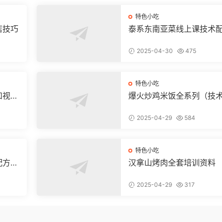
特色小吃
店技巧
泰系东南亚菜线上课技术
和视频教程
2025-04-30
475
特色小吃
和视频
爆火炒鸡米饭全系列（技
配方和视频教程
2025-04-29
584
特色小吃
配方和
汉拿山烤肉全套培训资料
2025-04-29
317