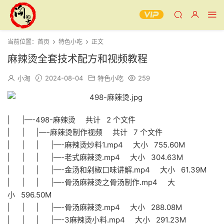
当前位置：
首页
特色小吃
正文
麻辣烫全套技术配方和视频教程
小淘
2024-08-04
特色小吃
259
| |—-498-麻辣烫 共计 2 个文件
| | |—-麻辣烫制作视频 共计 7 个文件
| | | |—-麻辣烫炒料1.mp4 大小 755.60M
| | | |—-老式麻辣烫.mp4 大小 304.63M
| | | |—-金汤和剁椒口味讲解.mp4 大小 61.39M
| | | |—-骨汤麻辣烫之骨汤制作.mp4 大
小 596.50M
| | | |—-骨汤麻辣烫.mp4 大小 288.08M
| | | |—-3麻辣烫小料.mp4 大小 291.23M