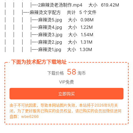
| | | |—-2麻辣烫老汤制作.mp4 大小 619.42M
| | |—-麻辣烫文字配方 共计 5 个文件
| | | |—-麻辣烫5.jpg 大小 0.98M
| | | |—-麻辣烫4.jpg 大小 1.22M
| | | |—-麻辣烫3.jpg 大小 1.54M
| | | |—-麻辣烫2.jpg 大小 1.31M
| | | |—-麻辣烫1.jpg 大小 1.30M
下面为技术配方下载地址
58
下载价格
淘币
VIP免费
立即购买
由于不可抗因素，导致本网站图片失效，本站将于2026年9月关
闭，为了更好服务已购买的会员权益，请已购买的会员加微信进网
盘群：wbe6266