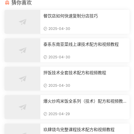
猜你喜欢
餐饮店如何快速复制分店技巧
2025-04-30
泰系东南亚菜线上课技术配方和视频教程
2025-04-30
拌饭技术全套技术配方和视频教程
2025-04-30
爆火炒鸡米饭全系列（技术）配方和视频教
程
2025-04-29
玖肆烧鸟完整课程技术配方和视频教程