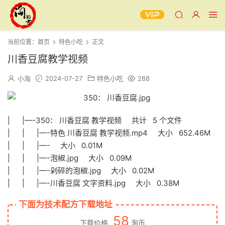
当前位置：
首页
特色小吃
正文
川香豆腐教学视频
小淘
2024-07-27
特色小吃
288
| |—-350： 川香豆腐 教学视频 共计 5 个文件
| | |—-特色 川香豆腐 教学视频.mp4 大小 652.46M
| | |—- 大小 0.01M
| | |—-泡椒.jpg 大小 0.09M
| | |—-剁碎的泡椒.jpg 大小 0.02M
| | |—-川香豆腐 文字资料.jpg 大小 0.38M
下面为技术配方下载地址
58
下载价格
淘币