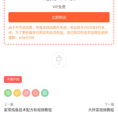
VIP免费
立即购买
由于不可抗因素，导致本网站图片失效，本站将于2026年9月关
闭，为了更好服务已购买的会员权益，请已购买的会员加微信进网
盘群：wbe6266
0
干煸牛肉
上一篇
下一篇
家常炖鱼技术配方和视频教程
大拌菜视频教程