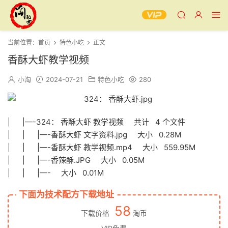
当前位置：
首页
特色小吃
正文
香酥大虾教学视频
小淘
2024-07-21
特色小吃
280
| |—-324： 香酥大虾 教学视频 共计 4 个文件
| | |—-香酥大虾 文字资料.jpg 大小 0.28M
| | |—-香酥大虾 教学视频.mp4 大小 559.95M
| | |—-香辣酥.JPG 大小 0.05M
| | |—- 大小 0.01M
下面为技术配方下载地址
58
下载价格
淘币