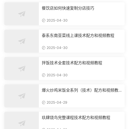
餐饮店如何快速复制分店技巧
2025-04-30
泰系东南亚菜线上课技术配方和视频教程
2025-04-30
拌饭技术全套技术配方和视频教程
2025-04-30
爆火炒鸡米饭全系列（技术）配方和视频教
程
2025-04-29
玖肆烧鸟完整课程技术配方和视频教程