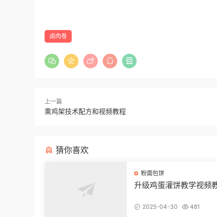
卤肉卷
上一篇
熏鸡架技术配方和视频教程
猜你喜欢
粉面包饼
升级鸡蛋灌饼教学视频
2025-04-30
481