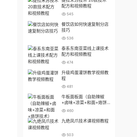
配方和视频教程
545
餐饮店如何快速复制分店
技巧
536
泰系东南亚菜线上课技术
配方和视频教程
474
升级鸡蛋灌饼教学视频教
程
481
牛板面板面（自助辣椒
+卤味+凉菜+和面+烙饼
技术）
460
九绝凤爪技术课视频教程
503