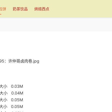
包饼
奶茶饮品
烘焙西点
 大小 0.03M
 大小 0.04M
 大小 0.05M
 大小 0.05M