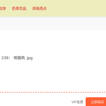
包饼
奶茶饮品
烘焙西点
VIP免费
立即购买