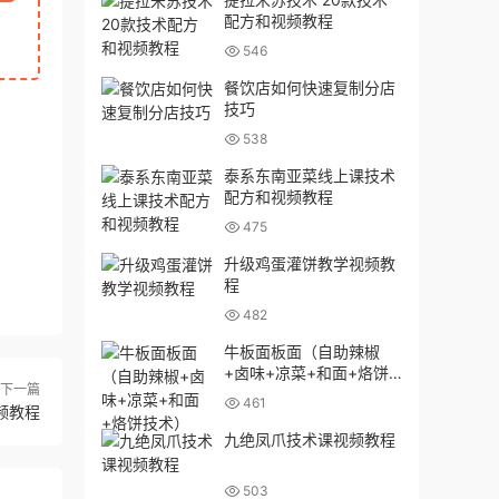
配方和视频教程
546
餐饮店如何快速复制分店
技巧
538
泰系东南亚菜线上课技术
配方和视频教程
475
升级鸡蛋灌饼教学视频教
程
482
牛板面板面（自助辣椒
+卤味+凉菜+和面+烙饼
下一篇
技术）
461
频教程
九绝凤爪技术课视频教程
503