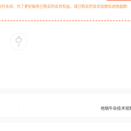
年9月关闭，为了更好服务已购买的会员权益，请已购买的会员加微信进网盘群：
0
地锅牛杂技术视