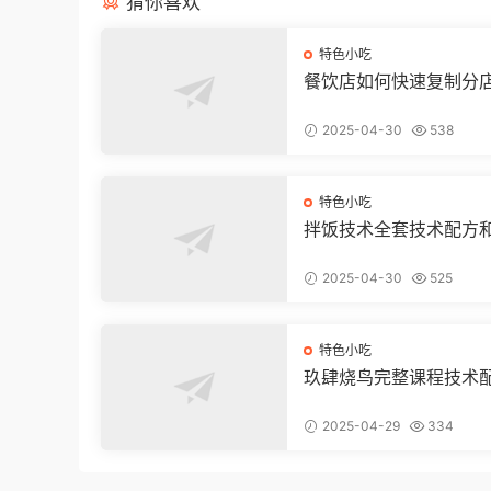
猜你喜欢
特色小吃
餐饮店如何快速复制分
2025-04-30
538
特色小吃
拌饭技术全套技术配方
教程
2025-04-30
525
特色小吃
玖肆烧鸟完整课程技术
视频教程
2025-04-29
334