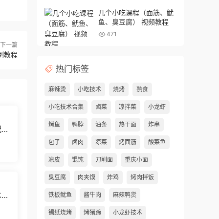
几个小吃课程（面筋、鱿
鱼、臭豆腐） 视频教程
471
下一篇
例教程
热门标签
麻辣烫
小吃技术
烧烤
熟食
小吃技术合集
卤菜
凉拌菜
小龙虾
烤鱼
鸭脖
油条
热干面
炸串
配方
包子
卤肉
凉菜
烤面筋
酸菜鱼
凉皮
馄饨
刀削面
重庆小面
臭豆腐
肉夹馍
炸鸡
烤肉拌饭
术）
铁板鱿鱼
酱牛肉
麻辣鸭货
锡纸烧烤
烤猪蹄
小龙虾技术