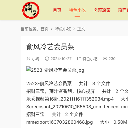
首页
特色小吃
卤菜凉菜
粉面
当前位置：
首页
特色小吃
正文
俞风冷艺会员菜
小淘
2024-10-27
特色小吃
230
2523-俞风冷艺会员菜 共计 3 个文件
招财三宝，辣汁酱香鲍，核心视屏 共计 2 个
乐秀视频第16部_20211116111352034.mp4 大
Screenshot_20210610_165508_com.tencen
招财三宝 共计 2 个文件
mmexport1637032860468.jpg 大小 0.50M