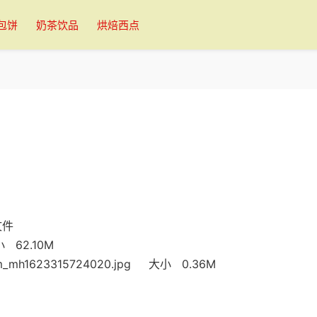
包饼
奶茶饮品
烘焙西点
文件
小 62.10M
t.mm_mh1623315724020.jpg 大小 0.36M