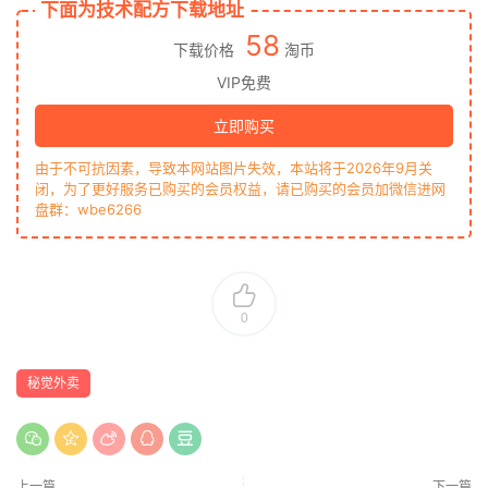
下面为技术配方下载地址
58
下载价格
淘币
VIP免费
立即购买
由于不可抗因素，导致本网站图片失效，本站将于2026年9月关
闭，为了更好服务已购买的会员权益，请已购买的会员加微信进网
盘群：wbe6266
0
秘觉外卖
上一篇
下一篇