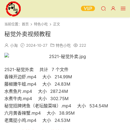
当前位置：
首页
特色小吃
正文
秘觉外卖视频教程
小淘
2024-10-27
特色小吃
222
2521-秘觉外卖 共计 7 个文件
香辣开边虾.mp4 大小 214.99M
藤椒嫩牛蛙.mp4 大小 24.83M
水煮鱼片.mp4 大小 287.24M
水煮牛肉.mp4 大小 302.75M
秘觉招牌烤鱼（老坛酸菜味）.mp4 大小 534.54M
六月黄香辣蟹.mp4 大小 38.95M
老鹰捉小鸡.mp4 大小 24.53M