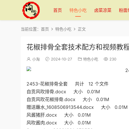
首页
特色小吃
卤菜凉菜
粉面
当前位置：
首页
特色小吃
正文
花椒排骨全套技术配方和视频教
小淘
2024-10-27
特色小吃
230
2453-花椒排骨全套 共计 12 个文件
自贡风吹排骨.docx 大小 0.01M
自贡风吹花椒排骨.docx 大小 0.01M
赠送蘸水_1608506913544.docx 大小 0.01M
风酱猪肝.docx 大小 0.01M
风吹酱肉.docx 大小 0.01M