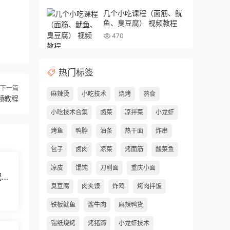
几个小吃课程（面筋、鱿
鱼、臭豆腐） 视频教程
470
热门标签
下一篇
麻辣烫
小吃技术
烧烤
熟食
频教程
小吃技术合集
卤菜
凉拌菜
小龙虾
烤鱼
鸭脖
油条
热干面
炸串
包子
卤肉
凉菜
烤面筋
酸菜鱼
凉皮
馄饨
刀削面
重庆小面
配方
臭豆腐
肉夹馍
炸鸡
烤肉拌饭
铁板鱿鱼
酱牛肉
麻辣鸭货
锡纸烧烤
烤猪蹄
小龙虾技术