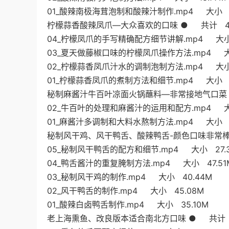
01_酸辣南极海茸泡制和酸辣汁制作.mp4 大小 2
柠檬蒜香酸辣凤爪—大众喜欢的口味 ● 共计 4
04_柠檬凤爪的手写精确配方细节讲解.mp4 大小 
03_夏天做藤椒口味的柠檬凤爪操作方法.mp4 大小
02_柠檬蒜香凤爪汁水的调制泡制方法.mp4 大小 
01_柠檬蒜香凤爪的煮制方法和细节.mp4 大小 2
秘制麻酱汁牛百叶凉面火锅蘸料—非常接地气口菜 
02_牛百叶的处理和麻酱汁的运用和配方.mp4 大小
01_麻酱汁多调制和大料水熬制方法.mp4 大小 4
秘制风干鸡、风干鸭舌、酸辣鸭舌-颜色口味非常棒
05_秘制风干鸭舌的配方和细节.mp4 大小 27.
04_鸭舌酱汁的重复腌制方法.mp4 大小 47.51
03_秘制风干鸡的制作.mp4 大小 40.44M
02_风干鸭舌的制作.mp4 大小 45.08M
01_酸辣白卤鸭舌制作.mp4 大小 35.10M
老上海熏鱼、改良版本适合南北方口味 ● 共计 