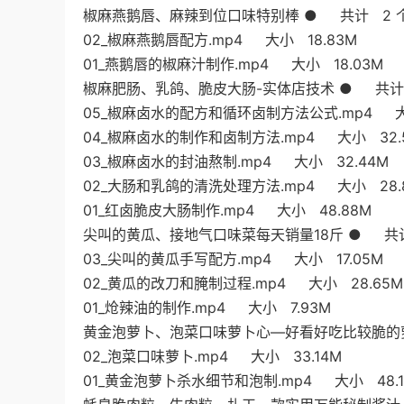
椒麻燕鹅唇、麻辣到位口味特别棒 ● 共计 2 
02_椒麻燕鹅唇配方.mp4 大小 18.83M
01_燕鹅唇的椒麻汁制作.mp4 大小 18.03M
椒麻肥肠、乳鸽、脆皮大肠-实体店技术 ● 共计
05_椒麻卤水的配方和循环卤制方法公式.mp4 大小
04_椒麻卤水的制作和卤制方法.mp4 大小 32.
03_椒麻卤水的封油熬制.mp4 大小 32.44M
02_大肠和乳鸽的清洗处理方法.mp4 大小 28.
01_红卤脆皮大肠制作.mp4 大小 48.88M
尖叫的黄瓜、接地气口味菜每天销量18斤 ● 共计
03_尖叫的黄瓜手写配方.mp4 大小 17.05M
02_黄瓜的改刀和腌制过程.mp4 大小 28.65M
01_炝辣油的制作.mp4 大小 7.93M
黄金泡萝卜、泡菜口味萝卜心—好看好吃比较脆的萝
02_泡菜口味萝卜.mp4 大小 33.14M
01_黄金泡萝卜杀水细节和泡制.mp4 大小 48.1