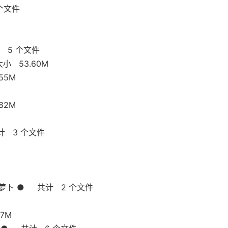
个文件
 5 个文件
 53.60M
55M
82M
 3 个文件
卜 ● 共计 2 个文件
7M