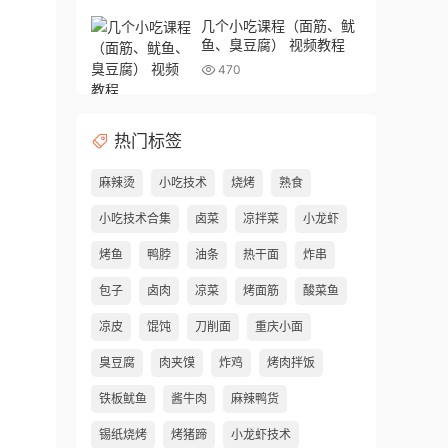
几个小吃课程（面筋、鱿
鱼、臭豆腐） 视频教程
470
热门标签
麻辣烫
小吃技术
烧烤
熟食
小吃技术合集
卤菜
凉拌菜
小龙虾
烤鱼
鸭脖
油条
热干面
炸串
包子
卤肉
凉菜
烤面筋
酸菜鱼
凉皮
馄饨
刀削面
重庆小面
臭豆腐
肉夹馍
炸鸡
烤肉拌饭
铁板鱿鱼
酱牛肉
麻辣鸭货
锡纸烧烤
烤猪蹄
小龙虾技术