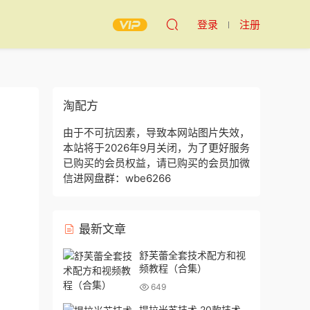
登录
注册
淘配方
由于不可抗因素，导致本网站图片失效，
本站将于2026年9月关闭，为了更好服务
已购买的会员权益，请已购买的会员加微
信进网盘群：wbe6266
最新文章
舒芙蕾全套技术配方和视
频教程（合集）
649
提拉米苏技术 20款技术