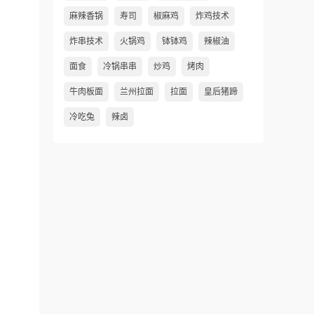
麻辣香锅
寿司
椒麻鸡
炸鸡技术
炸串技术
火锅鸡
钵钵鸡
辣椒油
面食
冷锅串串
炒鸡
烤肉
牛肉板面
兰州拉面
拉面
皇后猪蹄
冷吃兔
辣卤