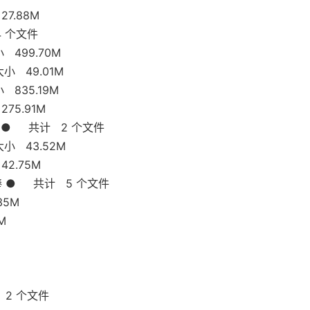
7.88M
 个文件
499.70M
 49.01M
835.19M
75.91M
● 共计 2 个文件
 43.52M
2.75M
 ● 共计 5 个文件
35M
M
2 个文件