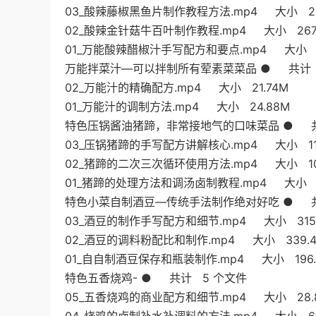
03_酸辣藤椒黑鱼片制作教程方法.mp4 大小 23
02_酸辣金针菇牛百叶制作教程.mp4 大小 267.
01_万能酸辣醋椒汁手写配方和要点.mp4 大小 4
万能拌菜汁—可以拌制所有荤素菜菜品 ● 共计 
02_万能汁的精确配方.mp4 大小 21.74M
01_万能汁的调制方法.mp4 大小 24.88M
特色压锅酱油猪蹄，非常接地气的口味菜品 ● 共
03_压锅猪蹄的手写配方讲解核心.mp4 大小 115
02_猪蹄的二次三次循环使用方法.mp4 大小 10
01_猪蹄的处理方法和调汤卤制教程.mp4 大小 16
特色小菜自制酒豆—传统手法制作绝对好吃 ● 共
03_酒豆的制作手写配方和细节.mp4 大小 315.
02_酒豆的调料粉配比和制作.mp4 大小 339.4
01_自自制酒豆保存和瓶装制作.mp4 大小 196.
特色五香烧鸡- ● 共计 5 个文件
05_五香烧鸡的商业配方和细节.mp4 大小 28.