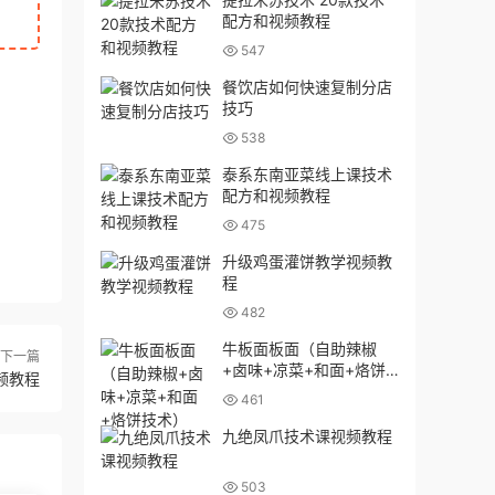
配方和视频教程
547
餐饮店如何快速复制分店
技巧
538
泰系东南亚菜线上课技术
配方和视频教程
475
升级鸡蛋灌饼教学视频教
程
482
牛板面板面（自助辣椒
下一篇
+卤味+凉菜+和面+烙饼
频教程
技术）
461
九绝凤爪技术课视频教程
503