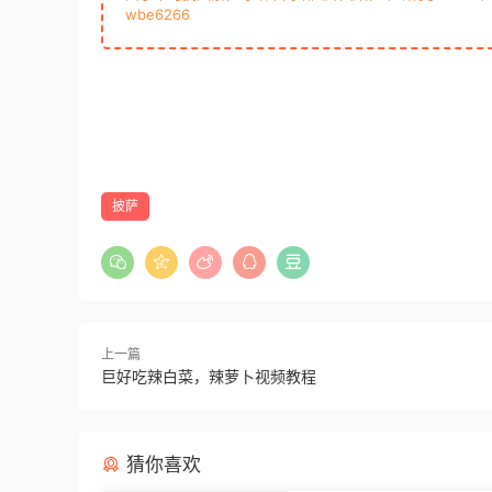
wbe6266
披萨
上一篇
巨好吃辣白菜，辣萝卜视频教程
猜你喜欢