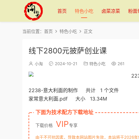
首页
特色小吃
卤菜凉菜
粉面
当前位置：
首页
特色小吃
正文
线下2800元披萨创业课
小淘
2024-10-21
特色小吃
261
2238-意大利面的制作 共计 1 个文件
家常意大利面.pdf 大小 13.34M
下面为技术配方下载地址
VIP
下载价格
专享
由于不可抗因素，导致本网站图片失效，本站将于2026