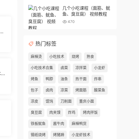
几个小吃课程（面筋、鱿
鱼、臭豆腐） 视频教程
470
味
热门标签
麻辣烫
小吃技术
烧烤
熟食
小吃技术合集
卤菜
凉拌菜
小龙虾
术配
烤鱼
鸭脖
油条
热干面
炸串
包子
卤肉
凉菜
烤面筋
酸菜鱼
凉皮
馄饨
刀削面
重庆小面
臭豆腐
肉夹馍
炸鸡
烤肉拌饭
铁板鱿鱼
酱牛肉
麻辣鸭货
锡纸烧烤
烤猪蹄
小龙虾技术