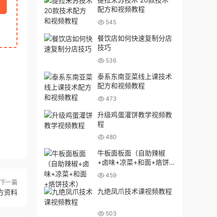
配方和视频教程
545
餐饮店如何快速复制分店
技巧
536
泰系东南亚菜线上课技术
配方和视频教程
473
升级鸡蛋灌饼教学视频教
程
480
牛板面板面（自助辣椒
+卤味+凉菜+和面+烙饼
技术）
459
下一篇
九绝凤爪技术课视频教程
方资料
503