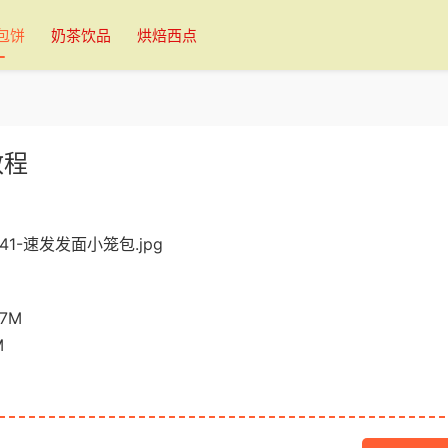
包饼
奶茶饮品
烘焙西点
教程
7M
M