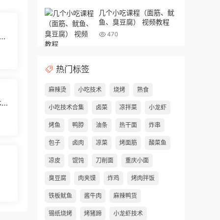
几个小吃课程（面筋、鱿
鱼、臭豆腐） 视频教程
470
味
热门标签
麻辣烫
小吃技术
烧烤
熟食
术配
小吃技术合集
卤菜
凉拌菜
小龙虾
烤鱼
鸭脖
油条
热干面
炸串
包子
卤肉
凉菜
烤面筋
酸菜鱼
凉皮
馄饨
刀削面
重庆小面
臭豆腐
肉夹馍
炸鸡
烤肉拌饭
铁板鱿鱼
酱牛肉
麻辣鸭货
锡纸烧烤
烤猪蹄
小龙虾技术