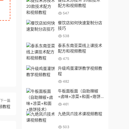
配方和视频教程
547
餐饮店如何快速复制分店
技巧
538
泰系东南亚菜线上课技术
配方和视频教程
475
升级鸡蛋灌饼教学视频教
程
482
牛板面板面（自助辣椒
+卤味+凉菜+和面+烙饼
下一篇
技术）
461
频教程
九绝凤爪技术课视频教程
503