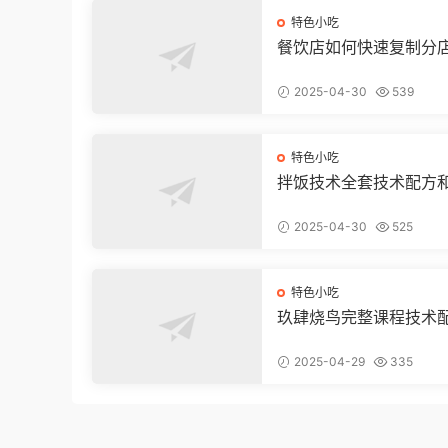
特色小吃
餐饮店如何快速复制分
2025-04-30
539
特色小吃
拌饭技术全套技术配方
教程
2025-04-30
525
特色小吃
玖肆烧鸟完整课程技术
视频教程
2025-04-29
335