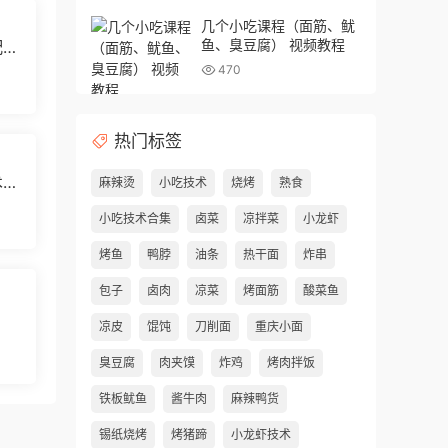
几个小吃课程（面筋、鱿
鱼、臭豆腐） 视频教程
配方
470
热门标签
术）
麻辣烫
小吃技术
烧烤
熟食
小吃技术合集
卤菜
凉拌菜
小龙虾
烤鱼
鸭脖
油条
热干面
炸串
包子
卤肉
凉菜
烤面筋
酸菜鱼
凉皮
馄饨
刀削面
重庆小面
臭豆腐
肉夹馍
炸鸡
烤肉拌饭
铁板鱿鱼
酱牛肉
麻辣鸭货
锡纸烧烤
烤猪蹄
小龙虾技术