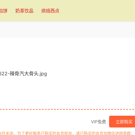
包饼
奶茶饮品
烘焙西点
VIP免费
立即购买
年9月关闭，为了更好服务已购买的会员权益，请已购买的会员加微信进网盘群：