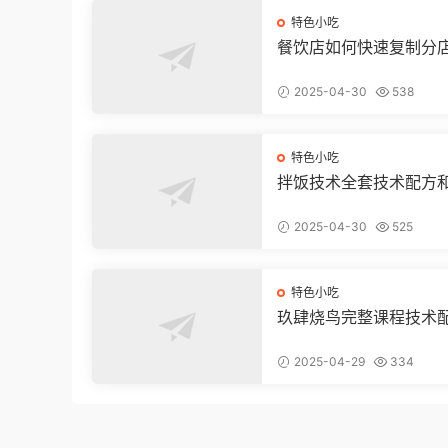
特色小吃
餐饮店如何快速复制分
2025-04-30
538
特色小吃
拌饭技术全套技术配方
教程
2025-04-30
525
特色小吃
玖肆烧鸟完整课程技术
视频教程
2025-04-29
334