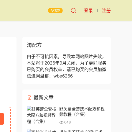
登录
注册
淘配方
由于不可抗因素，导致本网站图片失效，
本站将于2026年9月关闭，为了更好服务
已购买的会员权益，请已购买的会员加微
信进网盘群：wbe6266
最新文章
舒芙蕾全套技术配方和视
频教程（合集）
648
提拉米苏技术 20款技术