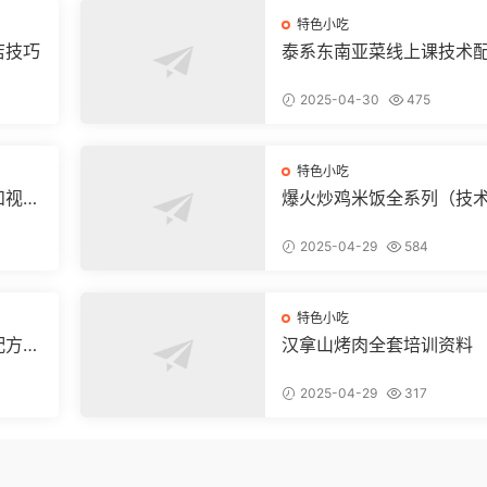
特色小吃
店技巧
泰系东南亚菜线上课技术
和视频教程
2025-04-30
475
特色小吃
和视频
爆火炒鸡米饭全系列（技
配方和视频教程
2025-04-29
584
特色小吃
配方和
汉拿山烤肉全套培训资料
2025-04-29
317