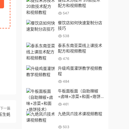
配方和视频教程
547
餐饮店如何快速复制分店
技巧
538
泰系东南亚菜线上课技术
配方和视频教程
476
升级鸡蛋灌饼教学视频教
程
484
牛板面板面（自助辣椒
+卤味+凉菜+和面+烙饼
技术）
461
下一篇
九绝凤爪技术课视频教程
压生蚝
503