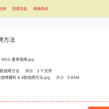
包饼
奶茶饮品
烘焙西点
烤方法
 4款烧烤方法 共计 3 个文件
款烧烤酱料 & 4款烧烤方法.jpg 大小 0.85M