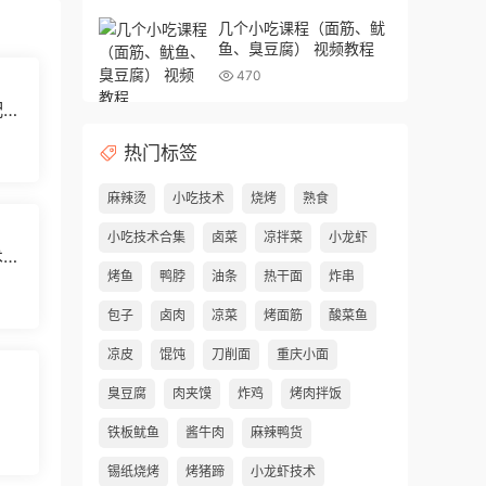
几个小吃课程（面筋、鱿
鱼、臭豆腐） 视频教程
470
配方
热门标签
麻辣烫
小吃技术
烧烤
熟食
小吃技术合集
卤菜
凉拌菜
小龙虾
术）
烤鱼
鸭脖
油条
热干面
炸串
包子
卤肉
凉菜
烤面筋
酸菜鱼
凉皮
馄饨
刀削面
重庆小面
臭豆腐
肉夹馍
炸鸡
烤肉拌饭
铁板鱿鱼
酱牛肉
麻辣鸭货
锡纸烧烤
烤猪蹄
小龙虾技术