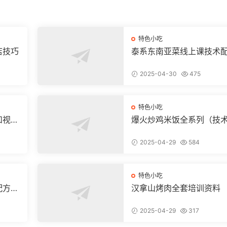
特色小吃
店技巧
泰系东南亚菜线上课技术
和视频教程
2025-04-30
475
特色小吃
和视频
爆火炒鸡米饭全系列（技
配方和视频教程
2025-04-29
584
特色小吃
配方和
汉拿山烤肉全套培训资料
2025-04-29
317