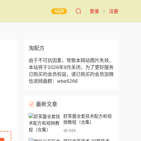
登录
注册
淘配方
由于不可抗因素，导致本网站图片失效，
本站将于2026年9月关闭，为了更好服务
已购买的会员权益，请已购买的会员加微
信进网盘群：wbe6266
最新文章
舒芙蕾全套技术配方和视
频教程（合集）
648
提拉米苏技术 20款技术