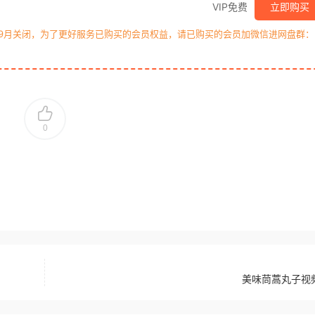
VIP免费
立即购买
年9月关闭，为了更好服务已购买的会员权益，请已购买的会员加微信进网盘群：
0
美味茼蒿丸子视