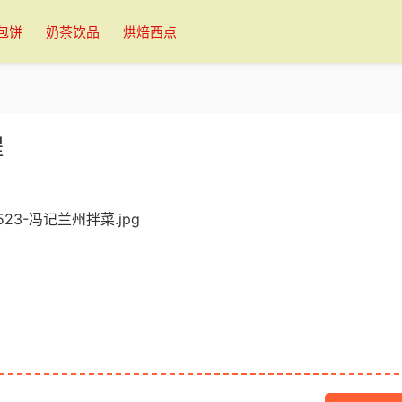
包饼
奶茶饮品
烘焙西点
程