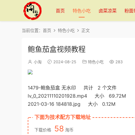
首页
特色小吃
卤菜凉菜
粉面
当前位置：
首页
特色小吃
正文
鲍鱼茄盒视频教程
小淘
2024-08-25
特色小吃
283
1479-鲍鱼茄盒 无水印 共计 2 个文件
lv_0_20211110201928.mp4 大小 69.72M
2021-03-16 184818.jpg 大小 0.12M
下面为技术配方下载地址
58
下载价格
淘币