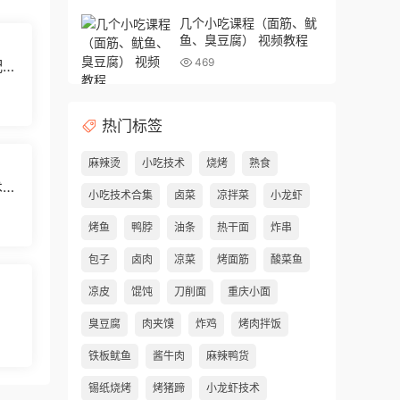
几个小吃课程（面筋、鱿
鱼、臭豆腐） 视频教程
469
配方
热门标签
麻辣烫
小吃技术
烧烤
熟食
术）
小吃技术合集
卤菜
凉拌菜
小龙虾
烤鱼
鸭脖
油条
热干面
炸串
包子
卤肉
凉菜
烤面筋
酸菜鱼
凉皮
馄饨
刀削面
重庆小面
臭豆腐
肉夹馍
炸鸡
烤肉拌饭
铁板鱿鱼
酱牛肉
麻辣鸭货
锡纸烧烤
烤猪蹄
小龙虾技术