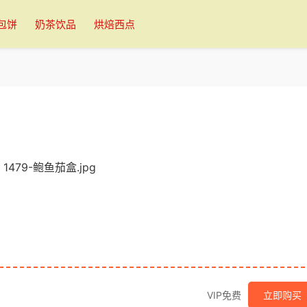
包饼
奶茶饮品
烘焙西点
VIP免费
立即购买