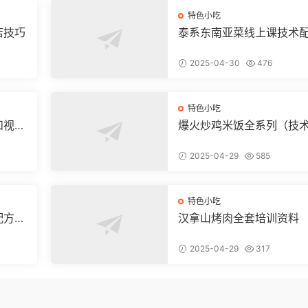
特色小吃
店技巧
泰系东南亚菜线上课技术
和视频教程
2025-04-30
476
特色小吃
和视频
爆火炒鸡米饭全系列（技
配方和视频教程
2025-04-29
585
特色小吃
配方和
汉拿山烤肉全套培训资料
2025-04-29
317