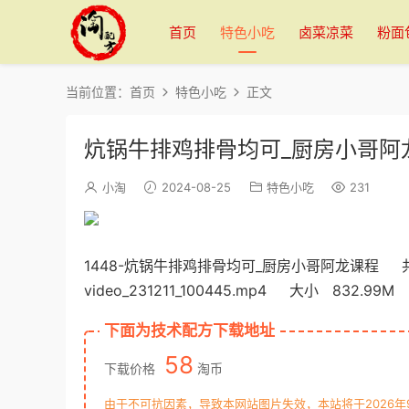
首页
特色小吃
卤菜凉菜
粉面
当前位置：
首页
特色小吃
正文
炕锅牛排鸡排骨均可_厨房小哥阿
小淘
2024-08-25
特色小吃
231
1448-炕锅牛排鸡排骨均可_厨房小哥阿龙课程 共
video_231211_100445.mp4 大小 832.99M
下面为技术配方下载地址
58
下载价格
淘币
由于不可抗因素，导致本网站图片失效，本站将于2026