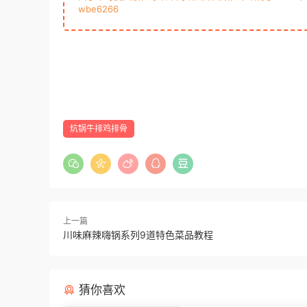
wbe6266
炕锅牛排鸡排骨
上一篇
川味麻辣嗨锅系列9道特色菜品教程
猜你喜欢