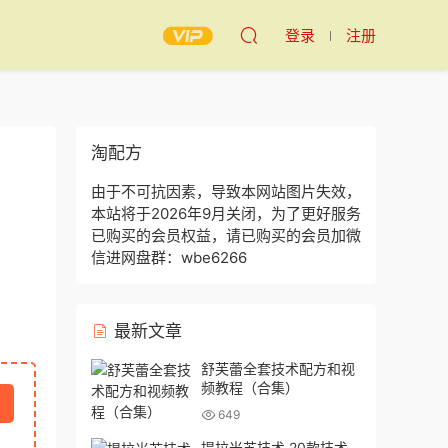
登录
注册
淘配方
由于不可抗因素，导致本网站图片失效，
本站将于2026年9月关闭，为了更好服务
已购买的会员权益，请已购买的会员加微
信进网盘群：wbe6266
最新文章
舒芙蕾全套技术配方和视
频教程（合集）
649
提拉米苏技术 20款技术