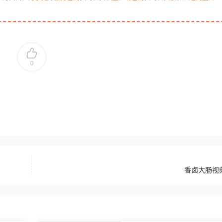
0
香卤大肠视