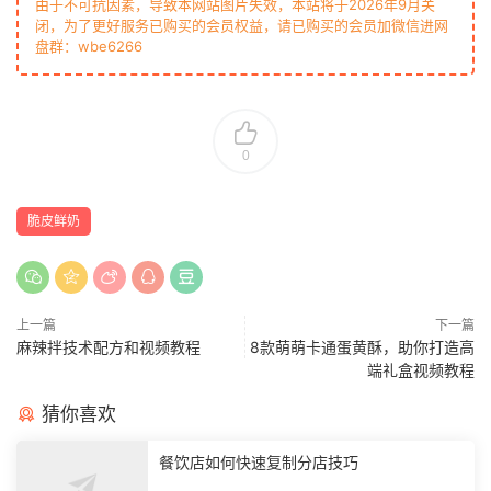
由于不可抗因素，导致本网站图片失效，本站将于2026年9月关
闭，为了更好服务已购买的会员权益，请已购买的会员加微信进网
盘群：wbe6266
0
脆皮鲜奶
上一篇
下一篇
麻辣拌技术配方和视频教程
8款萌萌卡通蛋黄酥，助你打造高
端礼盒视频教程
猜你喜欢
餐饮店如何快速复制分店技巧