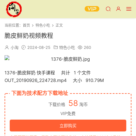
当前位置：
首页
特色小吃
正文
脆皮鲜奶视频教程
小淘
2024-08-25
特色小吃
260
1376-脆皮鲜奶 快手课程 共计 1 个文件
OUT_20190926_224728.mp4 大小 910.79M
下面为技术配方下载地址
58
下载价格
淘币
VIP免费
立即购买