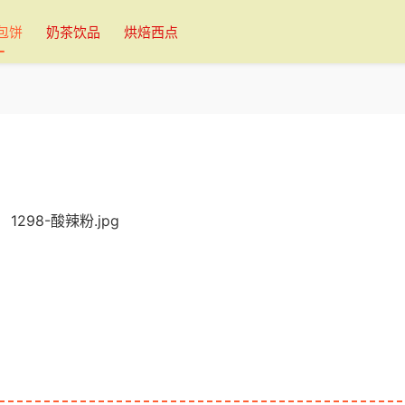
包饼
奶茶饮品
烘焙西点