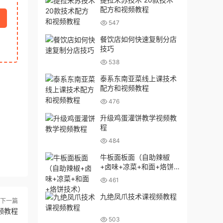
配方和视频教程
547
餐饮店如何快速复制分店
技巧
538
泰系东南亚菜线上课技术
配方和视频教程
476
升级鸡蛋灌饼教学视频教
程
484
牛板面板面（自助辣椒
+卤味+凉菜+和面+烙饼
技术）
461
九绝凤爪技术课视频教程
下一篇
频教程
503