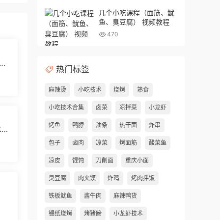
几个小吃课程（面筋、鱿
鱼、臭豆腐） 视频教程
470
味
热门标签
麻辣烫
小吃技术
烧烤
熟食
小吃技术合集
卤菜
凉拌菜
小龙虾
烤鱼
鸭脖
油条
热干面
炸串
术配
包子
卤肉
凉菜
烤面筋
酸菜鱼
凉皮
馄饨
刀削面
重庆小面
臭豆腐
肉夹馍
炸鸡
烤肉拌饭
铁板鱿鱼
酱牛肉
麻辣鸭货
锡纸烧烤
烤猪蹄
小龙虾技术