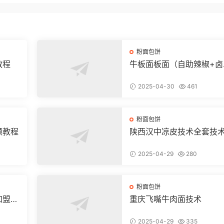
粉面包饼
教程
牛板面板面（自助辣椒+卤
+凉菜+和面+烙饼技术）
2025-04-30
461
粉面包饼
频教程
陕西汉中凉皮技术全套技
方和视频教程
2025-04-29
280
粉面包饼
加盟店
重庆飞嘴牛肉面技术
2025-04-29
335