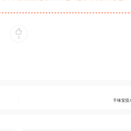
0
千味宝技