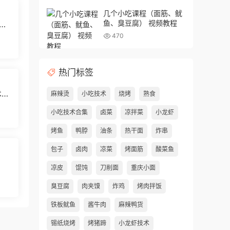
几个小吃课程（面筋、鱿
鱼、臭豆腐） 视频教程
味
470
热门标签
术配
麻辣烫
小吃技术
烧烤
熟食
小吃技术合集
卤菜
凉拌菜
小龙虾
烤鱼
鸭脖
油条
热干面
炸串
包子
卤肉
凉菜
烤面筋
酸菜鱼
凉皮
馄饨
刀削面
重庆小面
臭豆腐
肉夹馍
炸鸡
烤肉拌饭
铁板鱿鱼
酱牛肉
麻辣鸭货
锡纸烧烤
烤猪蹄
小龙虾技术