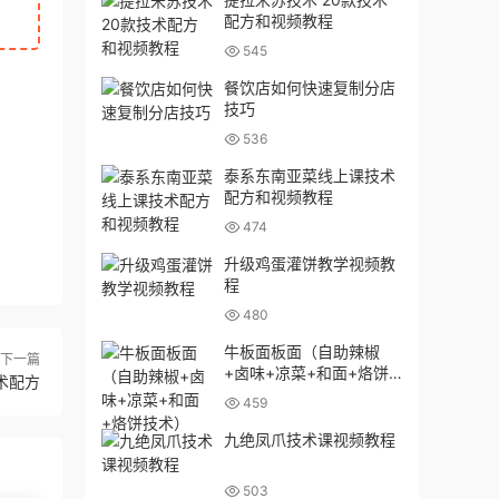
配方和视频教程
545
餐饮店如何快速复制分店
技巧
536
泰系东南亚菜线上课技术
配方和视频教程
474
升级鸡蛋灌饼教学视频教
程
480
牛板面板面（自助辣椒
下一篇
+卤味+凉菜+和面+烙饼
术配方
技术）
459
九绝凤爪技术课视频教程
503