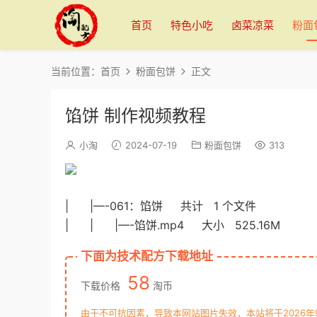
首页
特色小吃
卤菜凉菜
粉面
当前位置：
首页
粉面包饼
正文
馅饼 制作视频教程
小淘
2024-07-19
粉面包饼
313
| |—-061：馅饼 共计 1 个文件
| | |—-馅饼.mp4 大小 525.16M
下面为技术配方下载地址
58
下载价格
淘币
由于不可抗因素，导致本网站图片失效，本站将于2026