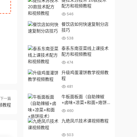
配方和视频教程
546
餐饮店如何快速复制分店
技巧
538
泰系东南亚菜线上课技术
配方和视频教程
474
升级鸡蛋灌饼教学视频教
程
481
牛板面板面（自助辣椒
下一篇
+卤味+凉菜+和面+烙饼
频教程
技术）
460
九绝凤爪技术课视频教程
503