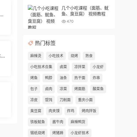
几个小吃课程（面筋、鱿
鱼、臭豆腐） 视频教程
味
470
热门标签
术配
麻辣烫
小吃技术
烧烤
熟食
小吃技术合集
卤菜
凉拌菜
小龙虾
烤鱼
鸭脖
油条
热干面
炸串
包子
卤肉
凉菜
烤面筋
酸菜鱼
凉皮
馄饨
刀削面
重庆小面
臭豆腐
肉夹馍
炸鸡
烤肉拌饭
铁板鱿鱼
酱牛肉
麻辣鸭货
锡纸烧烤
烤猪蹄
小龙虾技术