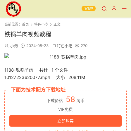
当前位置：
首页
特色小吃
正文
铁锅羊肉视频教程
小淘
2024-08-23
特色小吃
270
1188-铁锅羊肉 共计 1 个文件
10127223620077.mp4 大小 208.11M
下面为技术配方下载地址
58
下载价格
淘币
VIP免费
立即购买