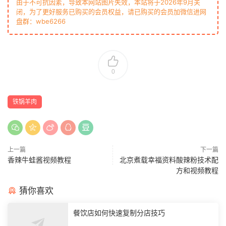
由于不可抗因素，导致本网站图片失效，本站将于2026年9月关
闭，为了更好服务已购买的会员权益，请已购买的会员加微信进网
盘群：wbe6266
0
铁锅羊肉
上一篇
下一篇
香辣牛蛙酱视频教程
北京煮载幸福资料酸辣粉技术配
方和视频教程
猜你喜欢
餐饮店如何快速复制分店技巧