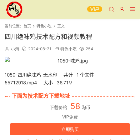
当前位置：
首页
特色小吃
正文
四川绝味鸡技术配方和视频教程
小淘
2024-08-21
特色小吃
254
1050-四川绝味鸡-无水印 共计 1 个文件
55712918.mp4 大小 36.71M
下面为技术配方下载地址
58
下载价格
淘币
VIP免费
立即购买