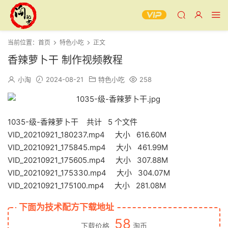
当前位置：
首页
特色小吃
正文
香辣萝卜干 制作视频教程
小淘
2024-08-21
特色小吃
258
1035-级-香辣萝卜干 共计 5 个文件
VID_20210921_180237.mp4 大小 616.60M
VID_20210921_175845.mp4 大小 461.99M
VID_20210921_175605.mp4 大小 307.88M
VID_20210921_175330.mp4 大小 304.07M
VID_20210921_175100.mp4 大小 281.08M
下面为技术配方下载地址
58
下载价格
淘币