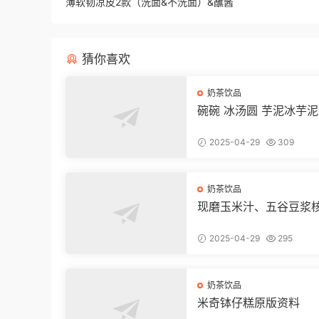
薄软韧凉皮2款（洗面&不洗面）&蘸酱
猜你喜欢
奶茶饮品
碗碗 冰汤圆 芋泥冰芋
紫米技术
2025-04-29
309
奶茶饮品
现磨玉米汁、五谷豆浆
方+视频课程
2025-04-29
295
奶茶饮品
米奇钵仔糕原版资料