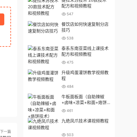
配方和视频教程
547
餐饮店如何快速复制分店
技巧
538
泰系东南亚菜线上课技术
配方和视频教程
475
升级鸡蛋灌饼教学视频教
程
484
牛板面板面（自助辣椒
+卤味+凉菜+和面+烙饼
技术）
461
九绝凤爪技术课视频教程
下一篇
503