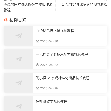
火爆的网红懒人焖饭完整版技术
甜品铺好技术配方和视频教程
教程
猜你喜欢
九绝凤爪技术课视频教程
2025-04-30
一韩拌菜全套技术配方和视频教程
2025-04-29
鸭小怪-盐水鸡标准化出品技术教程
2025-04-29
凉拌菜教学视频教程