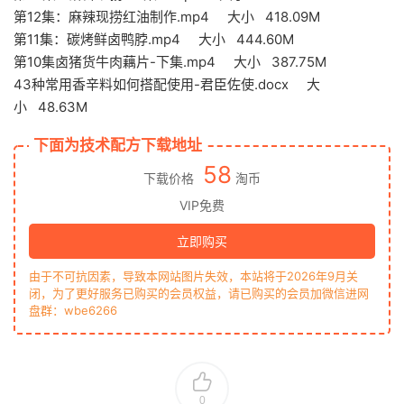
第12集：麻辣现捞红油制作.mp4 大小 418.09M
第11集：碳烤鲜卤鸭脖.mp4 大小 444.60M
第10集卤猪货牛肉藕片-下集.mp4 大小 387.75M
43种常用香辛料如何搭配使用-君臣佐使.docx 大
小 48.63M
下面为技术配方下载地址
58
下载价格
淘币
VIP免费
立即购买
由于不可抗因素，导致本网站图片失效，本站将于2026年9月关
闭，为了更好服务已购买的会员权益，请已购买的会员加微信进网
盘群：wbe6266
0