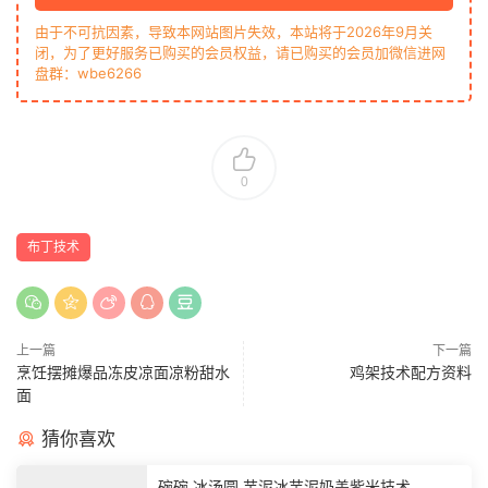
由于不可抗因素，导致本网站图片失效，本站将于2026年9月关
闭，为了更好服务已购买的会员权益，请已购买的会员加微信进网
盘群：wbe6266
0
布丁技术
上一篇
下一篇
烹饪摆摊爆品冻皮凉面凉粉甜水
鸡架技术配方资料
面
猜你喜欢
碗碗 冰汤圆 芋泥冰芋泥奶盖紫米技术