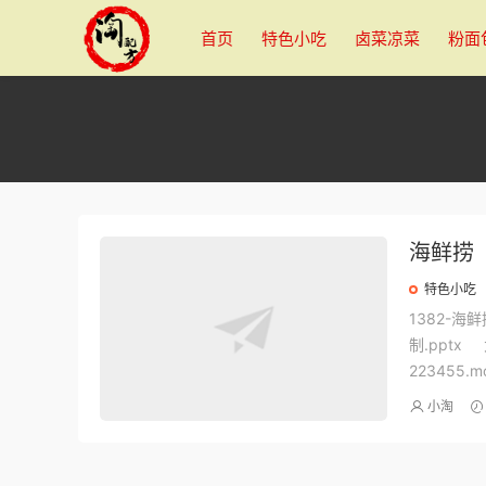
首页
特色小吃
卤菜凉菜
粉面
海鲜捞
特色小吃
1382-
制.pptx 
223455.m
小淘