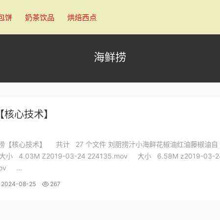
包饼
奶茶饮品
烘焙西点
海鲜捞
【核心技术】
海鲜捞【核心技术】 共计 27 个文件 刘厨捞汁小海鲜花椒油红油藤椒油自
大小 4.03M Z2019-03-24 224135.mov 大小 6.58M z2019-03-2
ov ...
2024-08-25
267