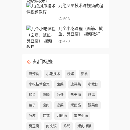
九绝凤爪技术课视频教程
503
几个小吃课程（面筋、鱿
鱼、臭豆腐） 视频教程
470
热门标签
麻辣烫
小吃技术
烧烤
熟食
小吃技术合集
卤菜
凉拌菜
小龙虾
烤鱼
鸭脖
油条
热干面
炸串
包子
卤肉
凉菜
烤面筋
酸菜鱼
凉皮
馄饨
刀削面
重庆小面
臭豆腐
肉夹馍
炸鸡
烤肉拌饭