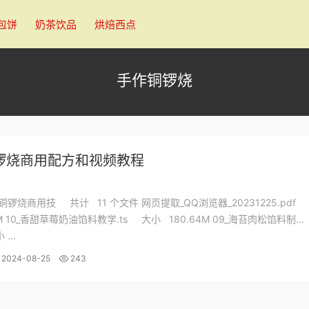
包饼
奶茶饮品
烘焙西点
手作铜锣烧
锣烧商用配方和视频教程
作铜锣烧商用技 共计 11 个文件 网页提取_QQ浏览器_20231225.pdf
0M 10_香甜草莓奶油馅料教学.ts 大小 180.64M 09_海苔肉松馅料制
...
2024-08-25
243