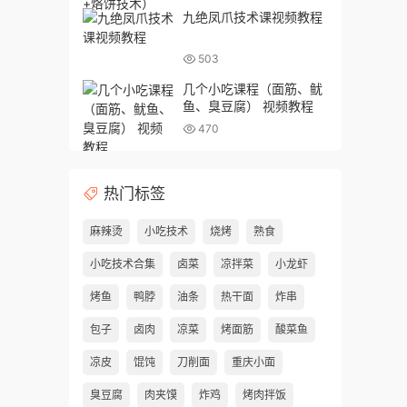
九绝凤爪技术课视频教程
503
几个小吃课程（面筋、鱿
鱼、臭豆腐） 视频教程
470
热门标签
麻辣烫
小吃技术
烧烤
熟食
小吃技术合集
卤菜
凉拌菜
小龙虾
烤鱼
鸭脖
油条
热干面
炸串
包子
卤肉
凉菜
烤面筋
酸菜鱼
凉皮
馄饨
刀削面
重庆小面
臭豆腐
肉夹馍
炸鸡
烤肉拌饭