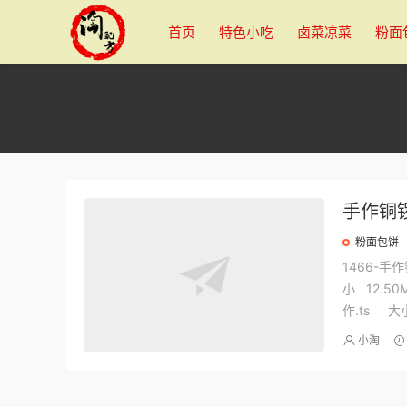
首页
特色小吃
卤菜凉菜
粉面
手作铜
粉面包饼
1466-手
小 12.5
作.ts 大小 
小淘